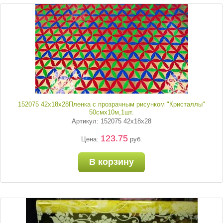
152075 42х18х28Пленка с прозрачным рисунком "Кристаллы"
50смх10м,1шт.
Артикул: 152075 42х18х28
123.75
Цена:
руб.
В корзину