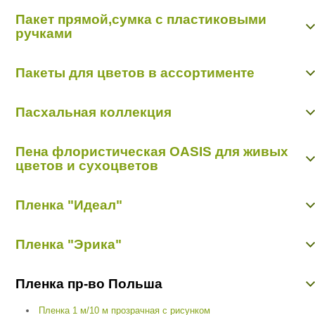
Конверт "Арт Дизайн Р"
Органза-сетка 0,48 м х 4,57 м
Пакет прямой,сумка с пластиковыми
Открытки "Арт Дизайн Р"
Органза-снег 0,48 м х 9,14 м
ручками
Открытки "Мир открыток"
Органза-снег 0,7 м х 9,14 м
Пакет прямой,сумка с пластиковыми ручками
Пакеты для цветов в ассортименте
Пакет конус
Пасхальная коллекция
Пасхальная коллекция
Пена флористическая OASIS для живых
цветов и сухоцветов
Пиафлор кирпич
Пленка "Идеал"
Пиафлор фигурный
Пленка матовая "Идеал"
Пленка "Эрика"
Пленка прозрачная с рисунком "Идеал"
Пленка цветная
Пленка матовая "Эрика"
Пленка пр-во Польша
Пленка с рисунком "Эрика"
Пленка 1 м/10 м прозрачная с рисунком