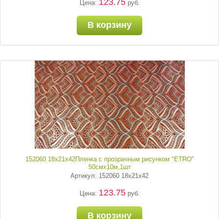
123.75
Цена:
руб.
В корзину
152060 18х21х42Пленка с прозрачным рисунком "ETRO"
50смх10м,1шт
Артикул: 152060 18х21х42
123.75
Цена:
руб.
В корзину