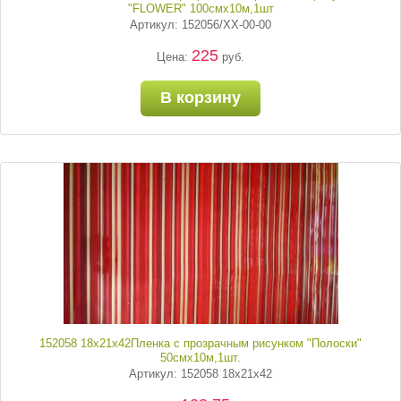
"FLOWER" 100смх10м,1шт
Артикул: 152056/ХХ-00-00
225
Цена:
руб.
В корзину
152058 18х21х42Пленка с прозрачным рисунком "Полоски"
50смх10м,1шт.
Артикул: 152058 18х21х42