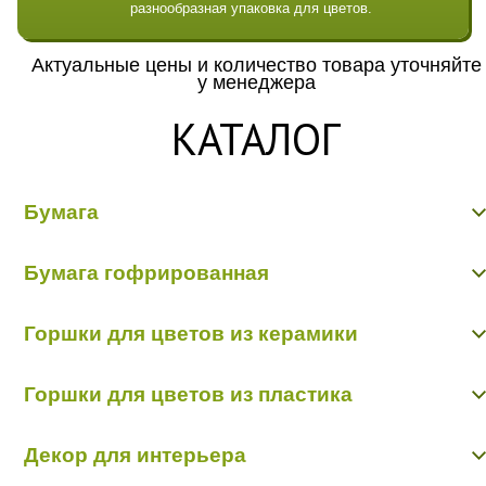
разнообразная упаковка для цветов.
Актуальные цены и количество товара уточняйте
у менеджера
КАТАЛОГ
Бумага
Бумага гладкая крафт
Бумага гофрированная
Бумага гофрированная/металл/переход
Бумага Дизайнерская "Тренд"
Бумага гофрированная
Бумага жатая крафт
Горшки для цветов из керамики
Бумага жатая цветная, с напылением
Бумага матовая
Керамика пр-во Китай
Бумага рельефная
Горшки для цветов из пластика
Керамика пр-во Польша
Пергамент, глянец, калька
Пленка - тишью
Горшки пластик в ассортименте
Декор для интерьера
Кашпо пластик пр-во Польша