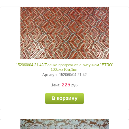
152060/04-21-42/Пленка прозрачная с рисунком "ETRO"
100смх10м,1шт.
Артикул: 152060/04-21-42
225
Цена:
руб.
В корзину