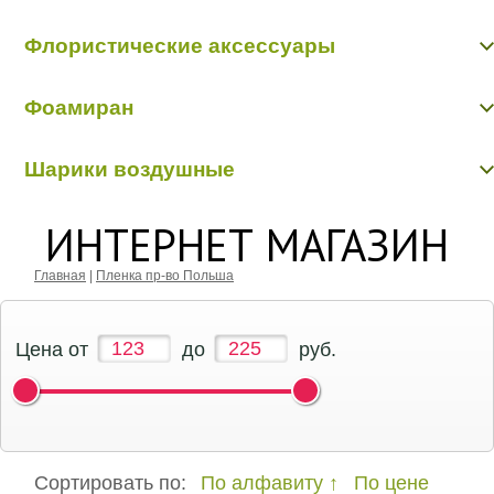
Цветы из ткани
Фетр, флизилин
Шнуры декоративные
Флористические аксессуары
Бабочки, птички, насекомые, животные
Фоамиран
Бусинки, бисер, булавки
Вставки в букеты
Фоамиран
Кольцо, шар флористические
Шарики воздушные
Перья, наполнители
Шарики воздушные
ИНТЕРНЕТ МАГАЗИН
Главная
|
Пленка пр-во Польша
Цена от
до
руб.
Сортировать по:
По алфавиту
По цене