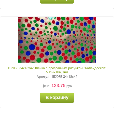
152065 34х18х42Пленка с прозрачным рисунком "Калейдоскоп"
50смх10м,1шт
Артикул: 152065 34х18х42
123.75
Цена:
руб.
В корзину