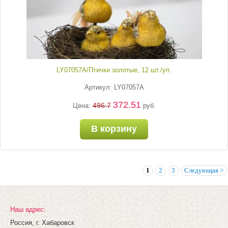
LY07057А/Птички золотые, 12 шт./уп.
Артикул: LY07057А
372.51
496.7
Цена:
руб.
В корзину
1
2
3
Следующая >
Наш адрес:
Россия, г. Хабаровск