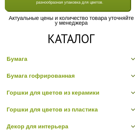
разнообразная упаковка для цветов.
Актуальные цены и количество товара уточняйте
у менеджера
КАТАЛОГ
Бумага
Бумага гладкая крафт
Бумага гофрированная
Бумага гофрированная/металл/переход
Бумага Дизайнерская "Тренд"
Бумага гофрированная
Бумага жатая крафт
Горшки для цветов из керамики
Бумага жатая цветная, с напылением
Бумага матовая
Керамика пр-во Китай
Бумага рельефная
Горшки для цветов из пластика
Керамика пр-во Польша
Пергамент, глянец, калька
Пленка - тишью
Горшки пластик в ассортименте
Декор для интерьера
Кашпо пластик пр-во Польша