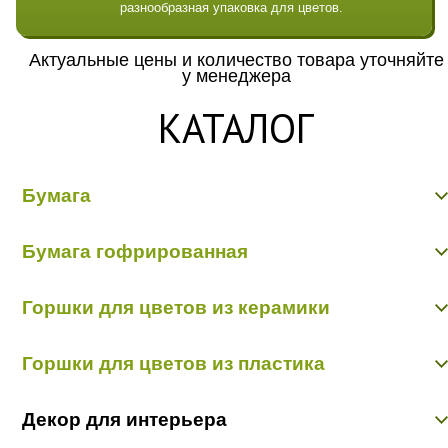
разнообразная упаковка для цветов.
Актуальные цены и количество товара уточняйте
у менеджера
КАТАЛОГ
Бумага
Бумага гладкая крафт
Бумага гофрированная
Бумага гофрированная/металл/переход
Бумага Дизайнерская "Тренд"
Бумага гофрированная
Бумага жатая крафт
Горшки для цветов из керамики
Бумага жатая цветная, с напылением
Бумага матовая
Керамика пр-во Китай
Бумага рельефная
Горшки для цветов из пластика
Керамика пр-во Польша
Пергамент, глянец, калька
Пленка - тишью
Горшки пластик в ассортименте
Декор для интерьера
Кашпо пластик пр-во Польша