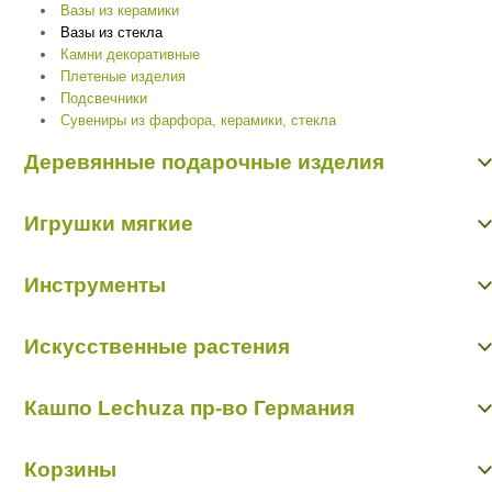
Вазы из керамики
Вазы из стекла
Камни декоративные
Плетеные изделия
Подсвечники
Сувениры из фарфора, керамики, стекла
Деревянные подарочные изделия
Держатели для визиток
Игрушки мягкие
Кашпо, тележки цветочные
Конверты
Игрушки мягкие
Коробки, корзинки, ящики
Инструменты
Подставки, подвески сувенирные
Сувениры
Клеевой термопистолет
Топперы
Искусственные растения
Клей для живых цветов,клеевой термопистолет
Краска, лак, блестки
Ветки, листья, бонсаи
Пакет для траспортировки цветов
Кашпо Lechuza пр-во Германия
Зелень, цветы
Пластиковые поддоны
Овощи, фрукты, ягоды, грибы
Подкормка для цветов
Кашпо Lechuza пр-во Германия
Проволока для крепления
Корзины
Прочие