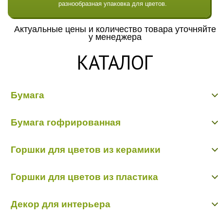
разнообразная упаковка для цветов.
Актуальные цены и количество товара уточняйте
у менеджера
КАТАЛОГ
Бумага
Бумага гладкая крафт
Бумага гофрированная
Бумага гофрированная/металл/переход
Бумага Дизайнерская "Тренд"
Бумага гофрированная
Бумага жатая крафт
Горшки для цветов из керамики
Бумага жатая цветная, с напылением
Бумага матовая
Керамика пр-во Китай
Бумага рельефная
Горшки для цветов из пластика
Керамика пр-во Польша
Пергамент, глянец, калька
Пленка - тишью
Горшки пластик в ассортименте
Декор для интерьера
Кашпо пластик пр-во Польша