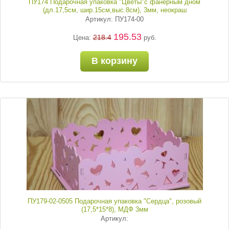
ПУ174 Подарочная упаковка "Цветы"с фанерным дном
(дл.17,5см, шир.15см,выс.8см), 3мм, неокраш
Артикул: ПУ174-00
195.53
218.4
Цена:
руб.
В корзину
ПУ179-02-0505 Подарочная упаковка "Сердца", розовый
(17,5*15*8), МДФ 3мм
Артикул: