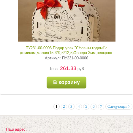
ПУ231-00-0006 Подар.упак."СНовым годом!"с
домиком,малая(15,3*9,5*12,5)Фанера 3мм,неокраш.
Артикул: ПУ231-00-0006
261.33
Цена:
руб.
В корзину
1
2
3
4
5
6
7
Следующая >
Наш адрес: