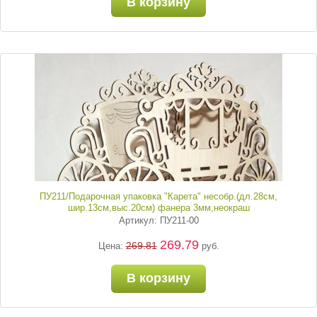
В корзину
ПУ211/Подарочная упаковка "Карета" несобр.(дл.28см,
шир.13см,выс.20см) фанера 3мм,неокраш
Артикул: ПУ211-00
269.79
269.81
Цена:
руб.
В корзину