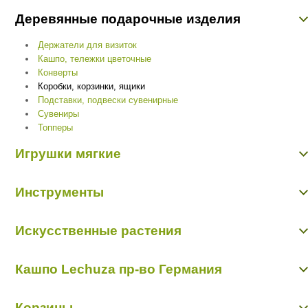
Вазы из керамики
Деревянные подарочные изделия
Вазы из стекла
Камни декоративные
Держатели для визиток
Плетеные изделия
Кашпо, тележки цветочные
Подсвечники
Конверты
Сувениры из фарфора, керамики, стекла
Коробки, корзинки, ящики
Подставки, подвески сувенирные
Сувениры
Топперы
Игрушки мягкие
Игрушки мягкие
Инструменты
Клеевой термопистолет
Искусственные растения
Клей для живых цветов,клеевой термопистолет
Краска, лак, блестки
Ветки, листья, бонсаи
Пакет для траспортировки цветов
Кашпо Lechuza пр-во Германия
Зелень, цветы
Пластиковые поддоны
Овощи, фрукты, ягоды, грибы
Подкормка для цветов
Кашпо Lechuza пр-во Германия
Проволока для крепления
Корзины